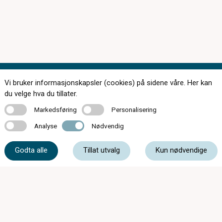
Vi bruker informasjonskapsler (cookies) på sidene våre. Her kan
Kontakt oss
du velge hva du tillater.
Markedsføring
Personalisering
Markedsføring
Personalisering
Analyse
Nødvendig
Analyse
Nødvendig
32 75 29 55
Godta alle
Tillat utvalg
Kun nødvendige