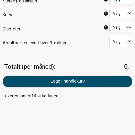
Styrke (refraksjon)
?
Kurve
?
Diameter
Antall pakker
levert hver 3. måned
Totalt
per måned
0,-
Legg i handlekurv
Leveres innen
14
virkedager