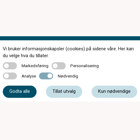
Vi bruker informasjonskapsler (cookies) på sidene våre. Her kan
Kontakt oss
du velge hva du tillater.
Markedsføring
Personalisering
Markedsføring
Personalisering
Analyse
Nødvendig
Analyse
Nødvendig
32 75 29 55
Godta alle
Tillat utvalg
Kun nødvendige