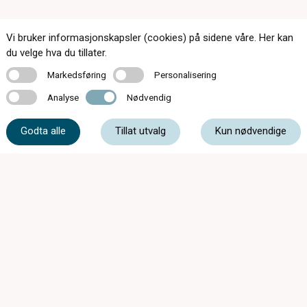
Vi bruker informasjonskapsler (cookies) på sidene våre. Her kan
du velge hva du tillater.
Kontakt oss
Markedsføring
Personalisering
Markedsføring
Personalisering
Analyse
Nødvendig
Analyse
Nødvendig
32 75 29 55
Godta alle
Tillat utvalg
Kun nødvendige
post@hokksundoptiske.no
Stasjonsgt. 34, 3300 Hokksund