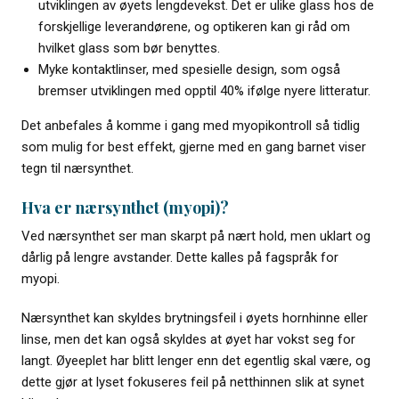
utviklingen av øyets lengdevekst. Det er ulike glass hos de
forskjellige leverandørene, og optikeren kan gi råd om
hvilket glass som bør benyttes.
Myke kontaktlinser, med spesielle design, som også
bremser utviklingen med opptil 40% ifølge nyere litteratur.
Det anbefales å komme i gang med myopikontroll så tidlig
som mulig for best effekt, gjerne med en gang barnet viser
tegn til nærsynthet.
Hva er nærsynthet (myopi)?
Ved nærsynthet ser man skarpt på nært hold, men uklart og
dårlig på lengre avstander. Dette kalles på fagspråk for
myopi.
Nærsynthet kan skyldes brytningsfeil i øyets hornhinne eller
linse, men det kan også skyldes at øyet har vokst seg for
langt. Øyeeplet har blitt lenger enn det egentlig skal være, og
dette gjør at lyset fokuseres feil på netthinnen slik at synet