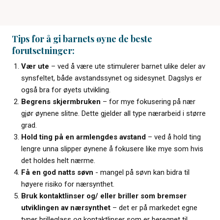
Tips for å gi barnets øyne de beste
forutsetninger:
Vær ute
– ved å være ute stimulerer barnet ulike deler av
synsfeltet, både avstandssynet og sidesynet. Dagslys er
også bra for øyets utvikling.
Begrens skjermbruken
– for mye fokusering på nær
gjør øynene slitne. Dette gjelder all type nærarbeid i større
grad.
Hold ting på en armlengdes avstand
– ved å hold ting
lengre unna slipper øynene å fokusere like mye som hvis
det holdes helt nærme.
Få en god natts søvn
- mangel på søvn kan bidra til
høyere risiko for nærsynthet.
Bruk kontaktlinser og/ eller briller som bremser
utviklingen av nærsynthet
– det er på markedet egne
typer brilleglass og kontaktlinser som er beregnet til