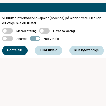
Kontakt oss
Vi bruker informasjonskapsler (cookies) på sidene våre. Her kan
du velge hva du tillater.
Markedsføring
Personalisering
Markedsføring
Personalisering
Analyse
Nødvendig
32 75 29 55
Analyse
Nødvendig
Godta alle
Tillat utvalg
Kun nødvendige
post@hokksundoptiske.no
Stasjonsgt. 34, 3300 Hokksund
Åpningstider kan avvike ved ferieavvikling og