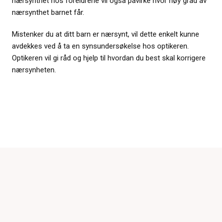
nærsynthet hos foreldrene vil også påvirke hvor høy grad av
nærsynthet barnet får.
Mistenker du at ditt barn er nærsynt, vil dette enkelt kunne
avdekkes ved å ta en synsundersøkelse hos optikeren.
Optikeren vil gi råd og hjelp til hvordan du best skal korrigere
nærsynheten.